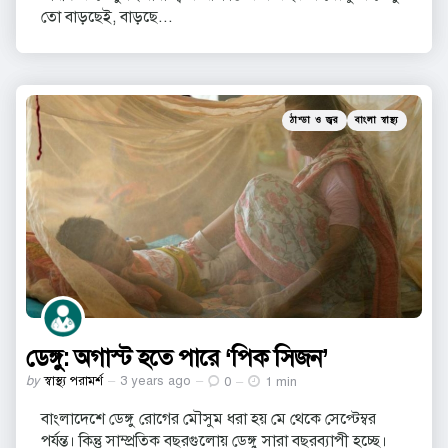
তো বাড়ছেই, বাড়ছে...
Categories
Posted
ঠান্ডা ও জ্বর
বাংলা স্বাস্থ্য
in
ডেঙ্গু: অগাস্ট হতে পারে ‘পিক সিজন’
Posted
by
স্বাস্থ্য পরামর্শ
3 years ago
0
1 min
by
বাংলাদেশে ডেঙ্গু রোগের মৌসুম ধরা হয় মে থেকে সেপ্টেম্বর
পর্যন্ত। কিন্তু সাম্প্রতিক বছরগুলোয় ডেঙ্গু সারা বছরব্যাপী হচ্ছে।