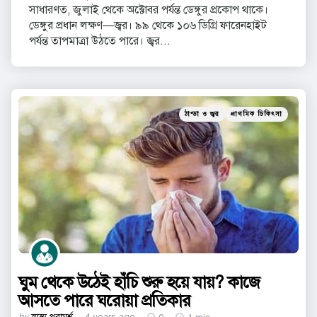
সাধারণত, জুলাই থেকে অক্টোবর পর্যন্ত ডেঙ্গুর প্রকোপ থাকে।
ডেঙ্গুর প্রধান লক্ষণ—জ্বর। ৯৯ থেকে ১০৬ ডিগ্রি ফারেনহাইট
পর্যন্ত তাপমাত্রা উঠতে পারে। জ্বর...
Categories
Posted
ঠান্ডা ও জ্বর
প্রাথমিক চিকিৎসা
in
ঘুম থেকে উঠেই হাঁচি শুরু হয়ে যায়? কাজে
আসতে পারে ঘরোয়া প্রতিকার
Posted
by
স্বাস্থ্য পরামর্শ
4 years ago