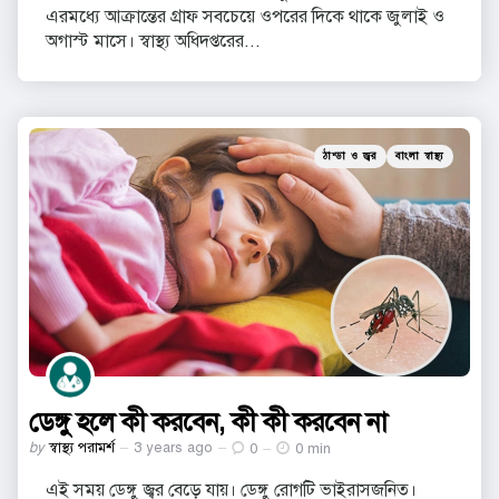
এরমধ্যে আক্রান্তের গ্রাফ সবচেয়ে ওপরের দিকে থাকে জুলাই ও
অগাস্ট মাসে। স্বাস্থ্য অধিদপ্তরের...
Categories
Posted
ঠান্ডা ও জ্বর
বাংলা স্বাস্থ্য
in
ডেঙ্গু হলে কী করবেন, কী কী করবেন না
Posted
by
স্বাস্থ্য পরামর্শ
3 years ago
0
0 min
by
এই সময় ডেঙ্গু জ্বর বেড়ে যায়। ডেঙ্গু রোগটি ভাইরাসজনিত।