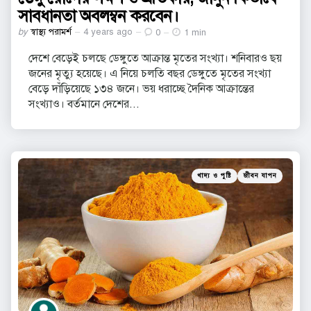
সাবধানতা অবলম্বন করবেন।
Posted
by
স্বাস্থ্য পরামর্শ
4 years ago
0
1 min
by
দেশে বেড়েই চলছে ডেঙ্গুতে আক্রান্ত মৃতের সংখ্যা। শনিবারও ছয়
জনের মৃত্যু হয়েছে। এ নিয়ে চলতি বছর ডেঙ্গুতে মৃতের সংখ্যা
বেড়ে দাঁড়িয়েছে ১৩৪ জনে। ভয় ধরাচ্ছে দৈনিক আক্রান্তের
সংখ্যাও। বর্তমানে দেশের...
Categories
Posted
খাদ্য ও পুষ্টি
জীবন যাপন
in