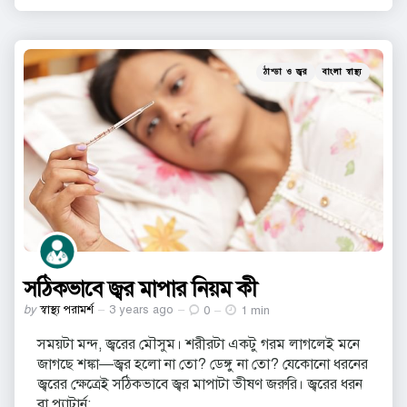
Categories
Posted
ঠান্ডা ও জ্বর
বাংলা স্বাস্থ্য
in
সঠিকভাবে জ্বর মাপার নিয়ম কী
Posted
by
স্বাস্থ্য পরামর্শ
3 years ago
0
1 min
by
সময়টা মন্দ, জ্বরের মৌসুম। শরীরটা একটু গরম লাগলেই মনে
জাগছে শঙ্কা—জ্বর হলো না তো? ডেঙ্গু না তো? যেকোনো ধরনের
জ্বরের ক্ষেত্রেই সঠিকভাবে জ্বর মাপাটা ভীষণ জরুরি। জ্বরের ধরন
বা প্যাটার্ন;...