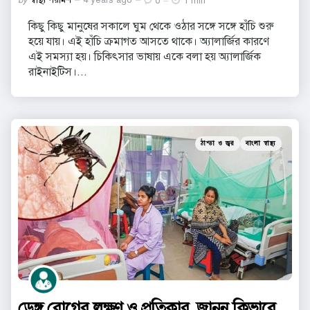
0
1 min
by
কিছু কিছু মানুষের সকালে ঘুম থেকে ওঠার সঙ্গে সঙ্গে হাঁচি শুরু
হয়ে যায়। এই হাঁচি ক্রমাগত আসতে থাকে। অ্যালার্জির কারণে
এই সমস্যা হয়। চিকিৎসার ভাষায় একে বলা হয় অ্যালার্জিক
রাইনাইটিস।...
Categories
Posted
ঠান্ডা ও জ্বর
বাংলা স্বাস্থ্য
in
ডেঙ্গু রোগের লক্ষণ ও প্রতিকার, জানুন কিভাবে