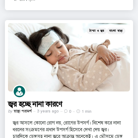
Categories
Posted
ঠান্ডা ও জ্বর
বাংলা স্বাস্থ্য
in
জ্বর হচ্ছে নানা কারণে
Posted
by
স্বাস্থ্য পরামর্শ
3 years ago
0
1 min
by
জ্বর আসলে কোনো রোগ নয়, রোগের উপসর্গ। বিশেষ করে নানা
ধরনের সংক্রমণের প্রধান উপসর্গ হিসেবে দেখা দেয় জ্বর।
চারদিকে ডেঙ্গুসহ নানা জ্বরে আক্রান্ত অনেকেই। এ মৌসুমে ডেঙ্গু