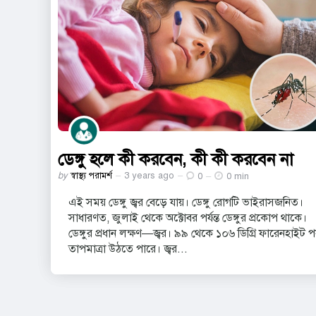
ডেঙ্গু হলে কী করবেন, কী কী করবেন না
Posted
by
স্বাস্থ্য পরামর্শ
3 years ago
0
0 min
by
এই সময় ডেঙ্গু জ্বর বেড়ে যায়। ডেঙ্গু রোগটি ভাইরাসজনিত।
সাধারণত, জুলাই থেকে অক্টোবর পর্যন্ত ডেঙ্গুর প্রকোপ থাকে।
ডেঙ্গুর প্রধান লক্ষণ—জ্বর। ৯৯ থেকে ১০৬ ডিগ্রি ফারেনহাইট পর্য
তাপমাত্রা উঠতে পারে। জ্বর...