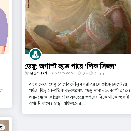
ডেঙ্গু: অগাস্ট হতে পারে ‘পিক সিজন’
Posted
by
স্বাস্থ্য পরামর্শ
3 years ago
0
1 min
by
বাংলাদেশে ডেঙ্গু রোগের মৌসুম ধরা হয় মে থেকে সেপ্টেম্বর
তা
পর্যন্ত। কিন্তু সাম্প্রতিক বছরগুলোয় ডেঙ্গু সারা বছরব্যাপী হচ্ছে।
.
এরমধ্যে আক্রান্তের গ্রাফ সবচেয়ে ওপরের দিকে থাকে জুলাই
অগাস্ট মাসে। স্বাস্থ্য অধিদপ্তরের...
্থ্য