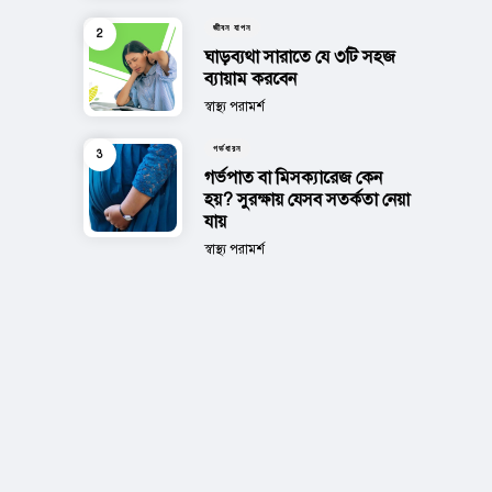
জীবন যাপন
ঘাড়ব্যথা সারাতে যে ৩টি সহজ
ব্যায়াম করবেন
Posted
স্বাস্থ্য পরামর্শ
গর্ভধারন
গর্ভপাত বা মিসক্যারেজ কেন
হয়? সুরক্ষায় যেসব সতর্কতা নেয়া
যায়
Posted
স্বাস্থ্য পরামর্শ