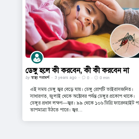
ডেঙ্গু হলে কী করবেন, কী কী করবেন না
Posted
by
স্বাস্থ্য পরামর্শ
3 years ago
0
0 min
by
এই সময় ডেঙ্গু জ্বর বেড়ে যায়। ডেঙ্গু রোগটি ভাইরাসজনিত।
সাধারণত, জুলাই থেকে অক্টোবর পর্যন্ত ডেঙ্গুর প্রকোপ থাকে।
ডেঙ্গুর প্রধান লক্ষণ—জ্বর। ৯৯ থেকে ১০৬ ডিগ্রি ফারেনহাইট পর্য
তাপমাত্রা উঠতে পারে। জ্বর...