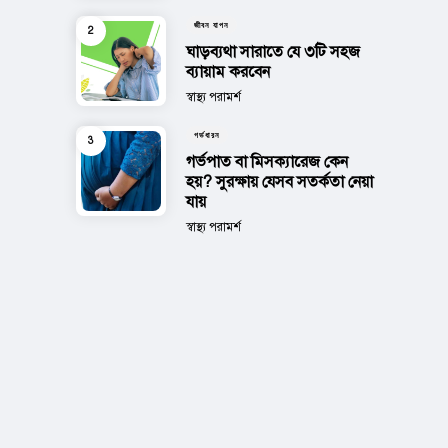
জীবন যাপন
ঘাড়ব্যথা সারাতে যে ৩টি সহজ
ব্যায়াম করবেন
Posted
স্বাস্থ্য পরামর্শ
গর্ভধারন
গর্ভপাত বা মিসক্যারেজ কেন
হয়? সুরক্ষায় যেসব সতর্কতা নেয়া
যায়
Posted
স্বাস্থ্য পরামর্শ