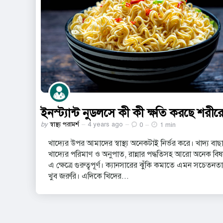
ইনস্ট্যান্ট নুডলসে কী কী ক্ষতি করছে শরীর
Posted
by
স্বাস্থ্য পরামর্শ
4 years ago
0
1 min
by
খাদ্যের উপর আমাদের স্বাস্থ্য অনেকটাই নির্ভর করে। খাদ্য বাছ
খাদ্যের পরিমাণ ও অনুপাত, রান্নার পদ্ধতিসহ আরো অনেক বিষ
এ ক্ষেত্রে গুরুত্বপূর্ণ। ক্যানসারের ঝুঁকি কমাতে এমন সচেতনতা
খুব জরুরি। এদিকে খিদের...