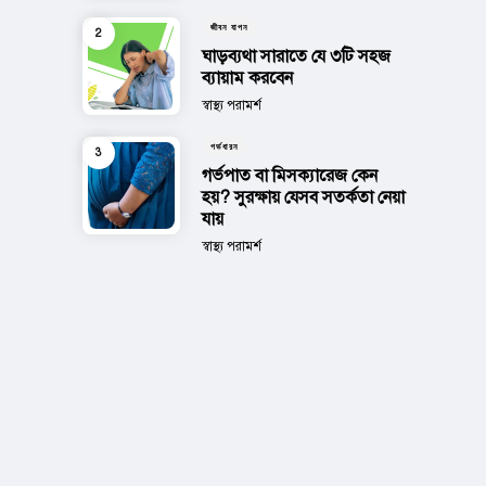
জীবন যাপন
ঘাড়ব্যথা সারাতে যে ৩টি সহজ
ব্যায়াম করবেন
Posted
স্বাস্থ্য পরামর্শ
গর্ভধারন
গর্ভপাত বা মিসক্যারেজ কেন
হয়? সুরক্ষায় যেসব সতর্কতা নেয়া
যায়
Posted
স্বাস্থ্য পরামর্শ