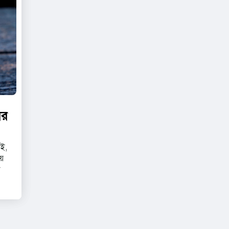
ের
াই,
য়