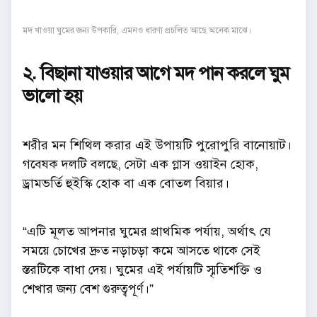
মদ খাওয়া ঘুমের জন্য উপকারি, এমনও ধারণা প্রচলিত আছে অনেক মাঝে।
২. বিছানা যাওয়ার আগে মদ পান করলে ঘুম
ভালো হয়
শরীর মন শিথিল করার এই উপায়টি পুরোপুরি বানোয়াট।
গবেষক দলটি বলছে, সেটা এক গ্লাস ওয়াইন হোক,
ড্রামভর্তি হুইস্কি হোক বা এক বোতল বিয়ার।
“এটি মূলত আপনার ঘুমের প্রাথমিক পর্যায়, অর্থাৎ যে
সময়ে চোখের দ্রুত নড়াচড়া কমে আসতে থাকে সেই
স্তরটিকে বাধা দেয়। ঘুমের এই পর্যায়টি স্মৃতিশক্তি ও
শেখার জন্য বেশ গুরুত্বপূর্ণ।”