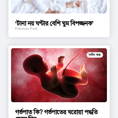
‘টানা নয় ঘণ্টার বেশি ঘুম বিপজ্জনক’
Previous Post
Posted
নারীর স্বাস্থ্য
in
গর্ভপাত কি? গর্ভপাতের ঘরোয়া পদ্ধতি