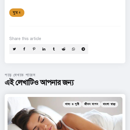
ঘুম
4
Share
this article
পড়ে দেখতে পারেন
এই লেখাটিও আপনার জন্য
Categories
Posted
খাদ্য ও পুষ্টি
জীবন যাপন
বাংলা স্বাস্থ্য
in